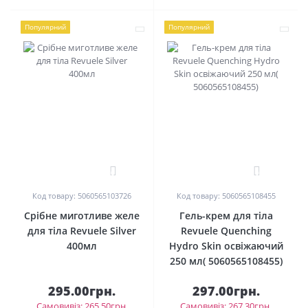
Популярний
Популярний
0
0
Код товару: 5060565103726
Код товару: 5060565108455
Срібне миготливе желе
Гель-крем для тіла
для тіла Revuele Silver
Revuele Quenching
400мл
Hydro Skin освіжаючий
250 мл( 5060565108455)
295.00грн.
297.00грн.
Самовивіз: 265.50грн.
Самовивіз: 267.30грн.