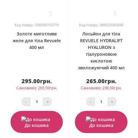
0
0
Код товару: 5060565103719
Код товару: 3800225902045
Золоте миготливе
Лосьйон для тіла
желе для тіла Revuele
REVUELE HYDRALIFT
400 мл
HYALURON з
гіалуроновою
кислотою
зволожуючий 400 мл
295.00грн.
265.00грн.
Самовивіз: 265.50грн.
Самовивіз: 238.50грн.
-
+
-
+
До кошика
До кошика