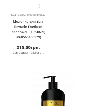
0
Код товару: 5060565106529
Молочко для тіла
Revuele Глибоке
зволоження 250мл(
5060565106529)
215.00грн.
Самовивіз: 193.50грн.