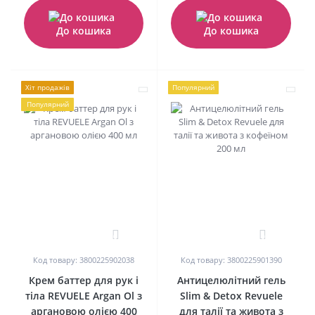
До кошика
До кошика
Хіт продажів
Популярний
Популярний
0
0
Код товару: 3800225902038
Код товару: 3800225901390
Крем баттер для рук і
Антицелюлітний гель
тіла REVUELE Argan Ol з
Slim & Detox Revuele
аргановою олією 400
для талії та живота з