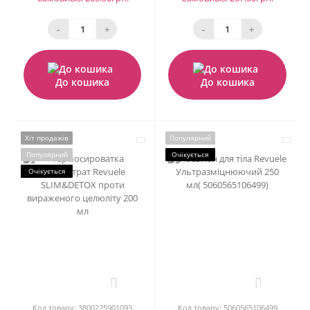
-
+
-
+
До кошика
До кошика
Хіт продажів
Популярний
Популярний
Очікується
Очікується
0
0
Код товару: 3800225901093
Код товару: 5060565106499