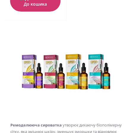
До кошика
Ремоделююча сироватка
утворює дихаючу біополімерну
сітку, яка зміцнює шкіру, зменшує зморшки та відновлює