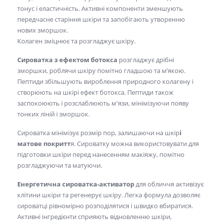
тонус і еластичність. Активні компоненти зменшують
передчасне старіння шкіри та запобігають утворенню
нових зморшок.
Колаген зміцнює та розгладжує шкіру.
Сироватка з ефектом ботокса
розгладжує дрібні
зморшки, роблячи шкіру помітно гладшою та м’якою.
Пептиди збільшують вироблення природного колагену і
створюють на шкірі ефект ботокса. Пептиди також
заспокоюють і розслаблюють м'язи, мінімізуючи появу
тонких ліній і зморшок.
Сироватка мінімізує розмір пор, залишаючи на шкір
і
матове покритт
я. Сироватку можна використовувати для
підготовки шкіри перед нанесенням макіяжу, помітно
розгладжуючи та матуючи.
Енергетична сироватка-активатор
для обличчя активізує
клітини шкіри та регенерує шкіру. Легка формула дозволяє
сироватці рівномірно розподілятися і швидко вбиратися.
Активні інгредієнти сприяють відновленню шкіри,