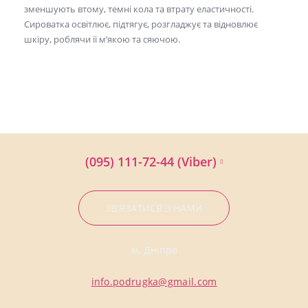
зменшують втому, темні кола та втрату еластичності.
Сироватка освітлює, підтягує, розгладжує та відновлює
шкіру, роблячи її м’якою та сяючою.
(095) 111-72-44 (Viber)
ЗВ'ЯЗАТИСЯ З НАМИ
м. Дніпро
info.podrugka@gmail.com