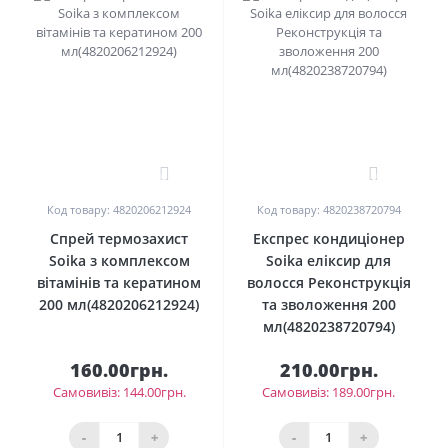
0
0
Код товару: 4820206212924
Код товару: 4820238720794
Спрей термозахист
Експрес кондиціонер
Soika з комплексом
Soika еліксир для
вітамінів та кератином
волосся Реконструкція
200 мл(4820206212924)
та зволоження 200
мл(4820238720794)
160.00грн.
210.00грн.
Самовивіз: 144.00грн.
Самовивіз: 189.00грн.
-
+
-
+