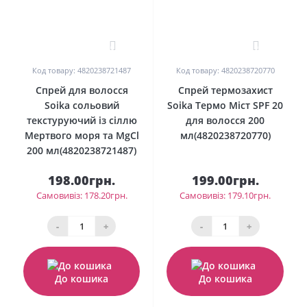
0
0
Код товару: 4820238721487
Код товару: 4820238720770
Спрей для волосся
Спрей термозахист
Soika сольовий
Soika Термо Міст SPF 20
текстуруючий із сіллю
для волосся 200
Мертвого моря та MgCl
мл(4820238720770)
200 мл(4820238721487)
198.00грн.
199.00грн.
Самовивіз: 178.20грн.
Самовивіз: 179.10грн.
-
+
-
+
До кошика
До кошика