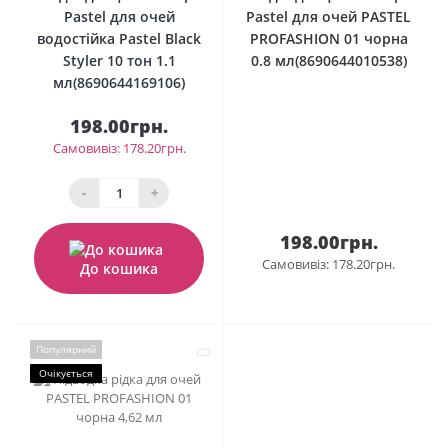
Pastel для очей
Pastel для очей PASTEL
водостійка Pastel Black
PROFASHION 01 чорна
Styler 10 тон 1.1
0.8 мл(8690644010538)
мл(8690644169106)
198.00грн.
Самовивіз: 178.20грн.
-
+
198.00грн.
Самовивіз: 178.20грн.
До кошика
Популярний
Очікується