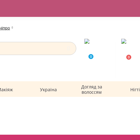
ніпро
0
0
0
Догляд за
акіяж
Україна
Нігті
волоссям