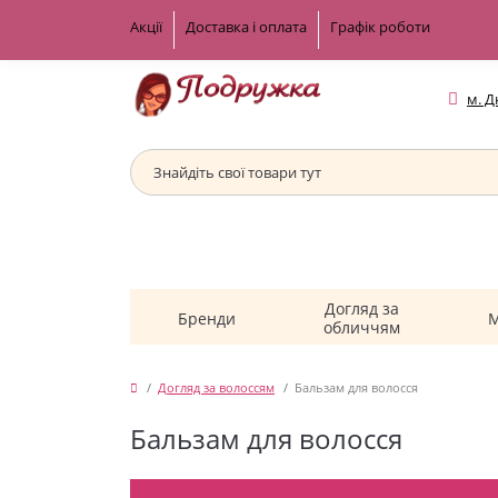
Акції
Доставка і оплата
Графік роботи
м. Д
Догляд за
Бренди
М
обличчям
Догляд за волоссям
Бальзам для волосся
Бальзам для волосся