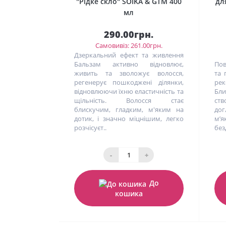
"Рідке скло" SOIKA & GTM 400
дл
мл
290.00грн.
Самовивіз: 261.00грн.
Дзеркальний ефект та живлення
Бальзам активно відновлює,
Пов
живить та зволожує волосся,
та 
регенерує пошкоджені ділянки,
ре
відновлюючи їхню еластичність та
Бли
щільність. Волосся стає
ст
блискучим, гладким, м'яким на
дог
дотик, і значно міцнішим, легко
м’я
розчісуєт..
без
-
+
До
кошика