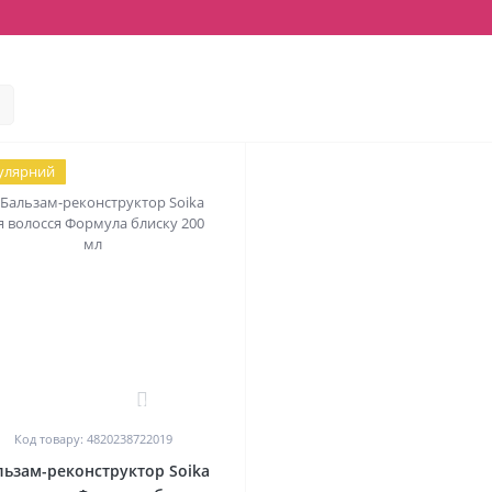
улярний
0
Код товару: 4820238722019
льзам-реконструктор Soika