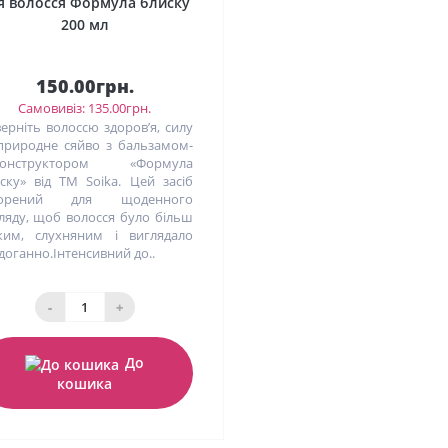
я волосся Формула блиску
200 мл
150.00грн.
Самовивіз: 135.00грн.
ерніть волоссю здоров’я, силу
природне сяйво з бальзамом-
конструктором «Формула
ску» від ТМ Soika. Цей засіб
ворений для щоденного
ляду, щоб волосся було більш
ким, слухняним і виглядало
доганно.Інтенсивний до..
-
+
До
кошика