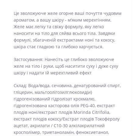
Це зволожуюче желе огорне ваші почуття чудовим
ароматом, а вашу шкіру - м'яким мерехтінням.
Желе має легку та свіжу формулу, яку легко
наносити на тіло для сяйва всього тіла. Завдяки
формулі, збагаченій екстрактами ноні та кокосу,
шкіра стає гладкою та глибоко харчується.
Застосування: Нанесіть це глибоко зволожуюче
желе на тіло і руки, щоб наситити суху і дуже суху
шкіру і надати їй мерехтливий ефект
Склад: Вода/вода, сечовина, денатурований спирт,
гліцерин, мальтоолігозилглюкозид(и)
гідрогенізований гідролізат крохмалю,
гідрогенізована касторова олія PEG-40, екстракт
плодів ноні/екстракт плодів Morinda Citrifolia,
екстракт плодів кокосу/Екстрат плодів Токоферолу
ацетат, акрилати / C10-30 алкілакрилатний
кросполімер, триетаноламін, феноксиетанол,